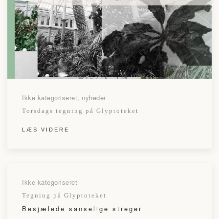
Ikke kategoriseret, nyheder
Torsdags tegning på Glyptoteket
LÆS VIDERE
Ikke kategoriseret
Tegning på Glyptoteket
Besjælede sanselige streger